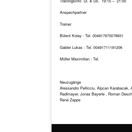
Trainingsinfo Di. & Do. 19:15 – 21:00
Anspechpartner
Trainer
Bülent Kolay : Tel. 004917670078931
Gabler Lukas : Tel. 00491711191206
Müller Maximilian : Tel.
Neuzugänge
Alessandro Pellicciu, Alpcan Karabacak, 
Radlmayer, Jonas Bayerle , Roman Deschne
René Zappe