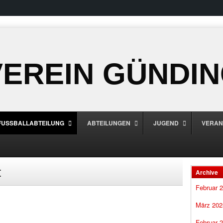
EREIN GÜNDING
FUSSBALLABTEILUNG
ABTEILUNGEN
JUGEND
VERAN
t
Archive
Februar 
März 202
Februar 