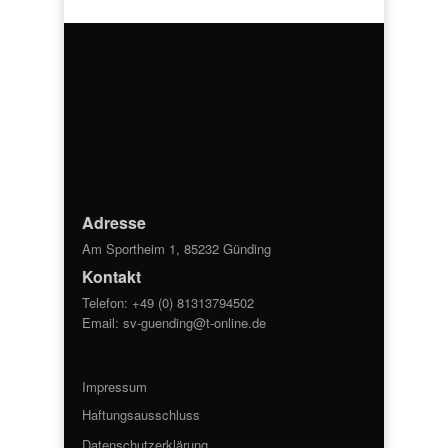
Adresse
Am Sportheim 1, 85232 Günding
Kontakt
Telefon: +49 (0) 81313794502
Email:
sv-guending@t-online.de
Impressum
Haftungsausschluss
Datenschutzerklärung